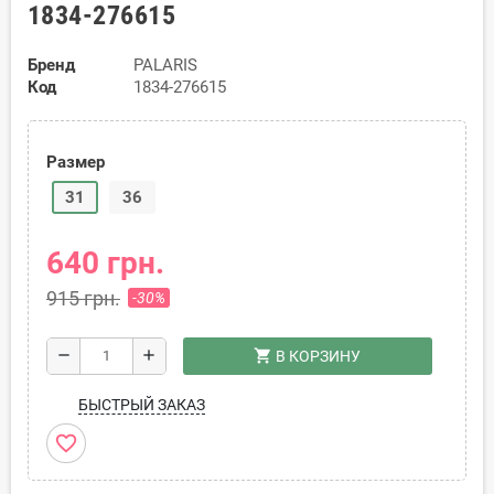
1834-276615
Бренд
PALARIS
Код
1834-276615
Размер
31
36
640 грн.
915 грн.
-30%
shopping_cart
remove
add
В КОРЗИНУ
БЫСТРЫЙ ЗАКАЗ
favorite_border