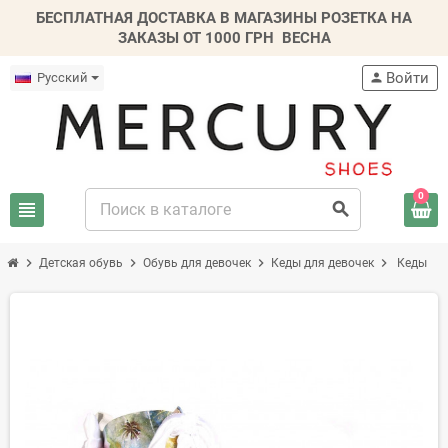
БЕСПЛАТНАЯ ДОСТАВКА В МАГАЗИНЫ РОЗЕТКА НА
ЗАКАЗЫ ОТ 1000 ГРН
ВЕСНА
Войти
Русский
person
0
view_headline
search
chevron_right
chevron_right
chevron_right
chevron_right
Детская обувь
Обувь для девочек
Кеды для девочек
Кеды
-30%