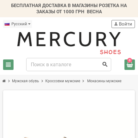
БЕСПЛАТНАЯ ДОСТАВКА В МАГАЗИНЫ РОЗЕТКА НА
ЗАКАЗЫ ОТ 1000 ГРН
ВЕСНА
Войти
Русский
person
0
view_headline
search
chevron_right
chevron_right
chevron_right
Мужская обувь
Кроссовки мужские
Мокасины мужские
-20%