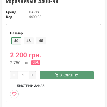
коричневый 4400-98
Бренд
DAVIS
Код
4400-98
Размер
40
43
45
2 200 грн.
2 750 грн.
-20%
shopping_cart
remove
add
В КОРЗИНУ
БЫСТРЫЙ ЗАКАЗ
favorite_border