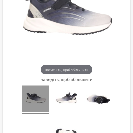
натисніть, щоб збільшити
наведіть, щоб збільшити