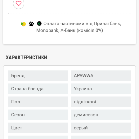
favorite_border
Оплата частинами від Приватбанк,
Monobank, А-Банк (комісія 0%)
ХАРАКТЕРИСТИКИ
Бренд
APAWWA
Страна бренда
Украина
Пол
підліткові
Сезон
демисезон
Цвет
серый