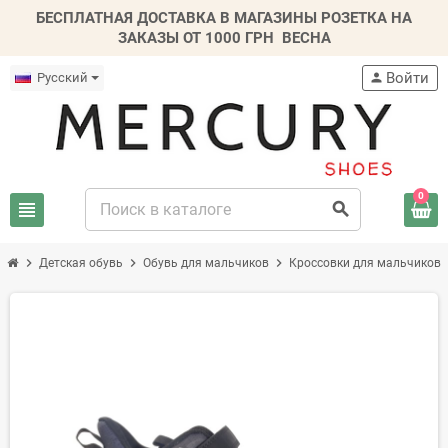
БЕСПЛАТНАЯ ДОСТАВКА В МАГАЗИНЫ РОЗЕТКА НА
ЗАКАЗЫ ОТ 1000 ГРН
ВЕСНА
Войти
Русский
person
0
view_headline
search
chevron_right
chevron_right
chevron_right
chev
Детская обувь
Обувь для мальчиков
Кроссовки для мальчиков