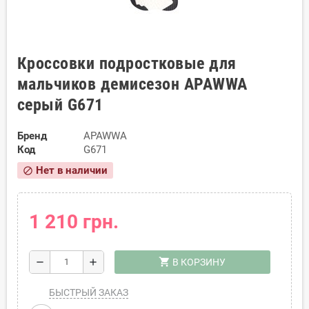
Кроссовки подростковые для
мальчиков демисезон APAWWA
серый G671
Бренд
APAWWA
Код
G671
Нет в наличии
block
1 210 грн.
shopping_cart
remove
add
В КОРЗИНУ
БЫСТРЫЙ ЗАКАЗ