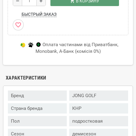
shopping_cart
remove
add
В КОРЗИНУ
БЫСТРЫЙ ЗАКАЗ
favorite_border
Оплата частинами від Приватбанк,
Monobank, А-Банк (комісія 0%)
ХАРАКТЕРИСТИКИ
Бренд
JONG GOLF
Страна бренда
КНР
Пол
подростковая
Сезон
демисезон