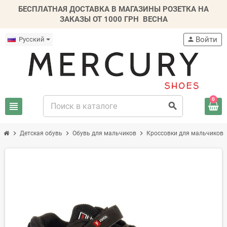
БЕСПЛАТНАЯ ДОСТАВКА В МАГАЗИНЫ РОЗЕТКА НА
ЗАКАЗЫ ОТ 1000 ГРН
ВЕСНА
Войти
Русский
person
0
view_headline
search
chevron_right
chevron_right
chevron_right
chev
Детская обувь
Обувь для мальчиков
Кроссовки для мальчиков