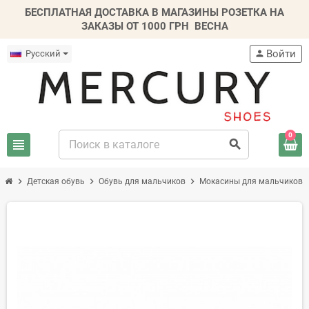
БЕСПЛАТНАЯ ДОСТАВКА В МАГАЗИНЫ РОЗЕТКА НА
ЗАКАЗЫ ОТ 1000 ГРН
ВЕСНА
Войти
Русский
person
0
view_headline
search
chevron_right
chevron_right
chevron_right
chevr
Детская обувь
Обувь для мальчиков
Мокасины для мальчиков
-30%