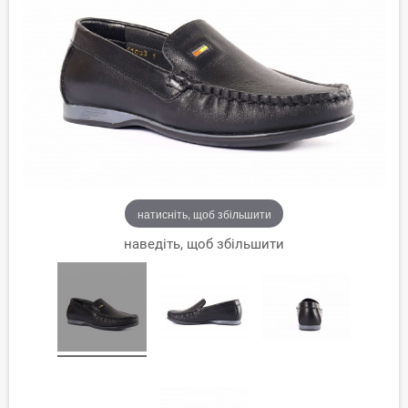
натисніть, щоб збільшити
наведіть, щоб збільшити