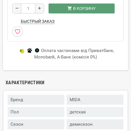
shopping_cart
remove
add
В КОРЗИНУ
БЫСТРЫЙ ЗАКАЗ
favorite_border
Оплата частинами від Приватбанк,
Monobank, А-Банк (комісія 0%)
ХАРАКТЕРИСТИКИ
Бренд
MIDA
Пол
детская
Сезон
демисезон