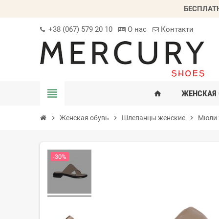
БЕСПЛАТ
+38 (067) 579 20 10
О нас
Контакти
view_headline
ЖЕНСКАЯ 
home
chevron_right
Женская обувь
chevron_right
Шлепанцы женские
chevron_right
Мюли 
-30%