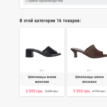
Страна производства
В этой категории 16 товаров:
 мюли
Шлепанцы мюли
Шлепанцы мюли
е
женские
женские
2 555 грн.
3 353 грн.
 880 грн.
3 650 грн.
4 790 грн.