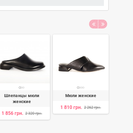
Шлепанцы мюли
Мюли женские
Шлеп
женские
1 810 грн.
2 262 грн.
1 856 грн.
1 943 
2 320 грн.