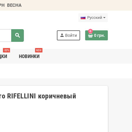
ГРН
ВЕСНА
Русский
0
search
person
Войти
0 грн.
-50%
NEW
ДКИ
НОВИНКИ
о RIFELLINI коричневый