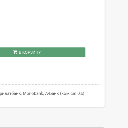
shopping_cart
В КОРЗИНУ
иватбанк, Monobank, А-Банк (комісія 0%)