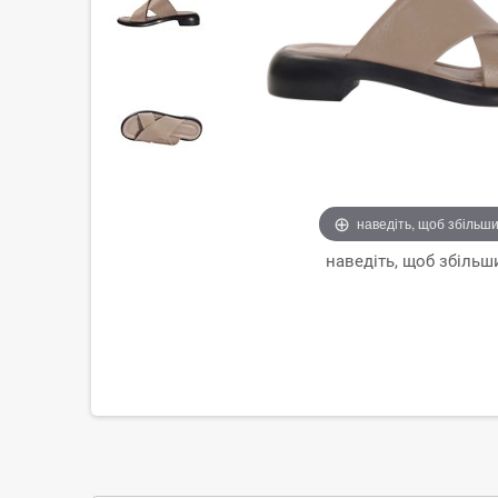
наведіть, щоб збільш
наведіть, щоб збільш