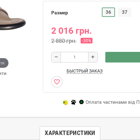
36
37
Размер
2 016 грн.
2 880 грн.
-30%
remove
add
ити
БЫСТРЫЙ ЗАКАЗ
ити
favorite_border
Оплата частинами від Пр
ХАРАКТЕРИСТИКИ