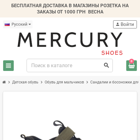
БЕСПЛАТНАЯ ДОСТАВКА В МАГАЗИНЫ РОЗЕТКА НА
ЗАКАЗЫ ОТ 1000 ГРН
ВЕСНА
Войти
Русский
person
0
view_headline
search
chevron_right
chevron_right
chevron_right
Детская обувь
Обувь для мальчиков
Сандалии и босоножки для
-20%