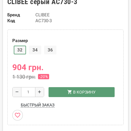
CLIBEE серый AC730-3
Бренд
CLIBEE
Код
AC730-3
Размер
32
34
36
904 грн.
1 130 грн.
-20%
shopping_cart
remove
add
В КОРЗИНУ
БЫСТРЫЙ ЗАКАЗ
favorite_border