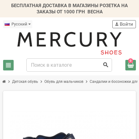
БЕСПЛАТНАЯ ДОСТАВКА В МАГАЗИНЫ РОЗЕТКА НА
ЗАКАЗЫ ОТ 1000 ГРН
ВЕСНА
Войти
Русский
person
0
view_headline
search
chevron_right
chevron_right
chevron_right
Детская обувь
Обувь для мальчиков
Сандалии и босоножки для
-20%