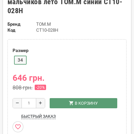
мальчиков лето TOM.M синий CT10-
028H
Бренд
TOM.M
Код
CT10-028H
Размер
34
646 грн.
808 грн.
-20%
shopping_cart
remove
add
В КОРЗИНУ
БЫСТРЫЙ ЗАКАЗ
favorite_border