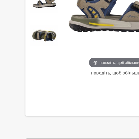
наведіть, щоб збільш
наведіть, щоб збільш