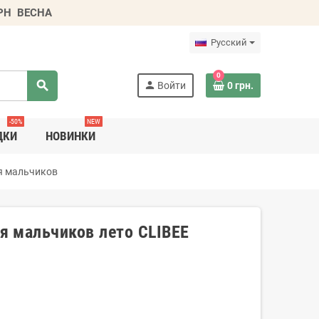
ГРН
ВЕСНА
Русский
0
search
person
Войти
0 грн.
-50%
NEW
ДКИ
НОВИНКИ
я мальчиков
я мальчиков лето CLIBEE