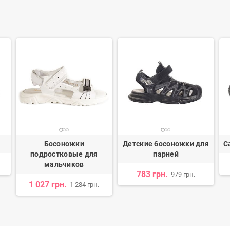
Босоножки
Детские босоножки для
С
подростковые для
парней
мальчиков
783 грн.
979 грн.
1 027 грн.
1 284 грн.