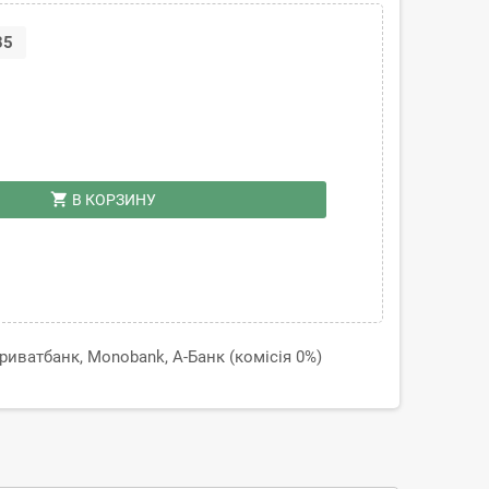
35
shopping_cart
В КОРЗИНУ
иватбанк, Monobank, А-Банк (комісія 0%)