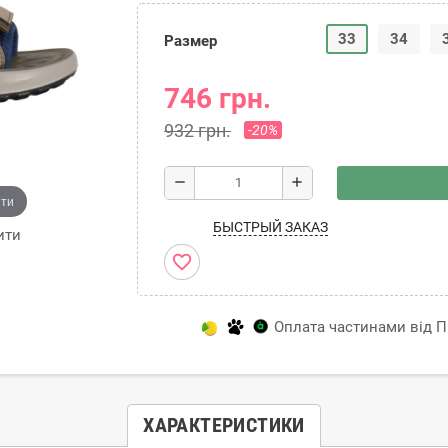
33
34
Размер
746 грн.
932 грн.
-20%
remove
add
ити
БЫСТРЫЙ ЗАКАЗ
ити
favorite_border
Оплата частинами від Пр
ХАРАКТЕРИСТИКИ