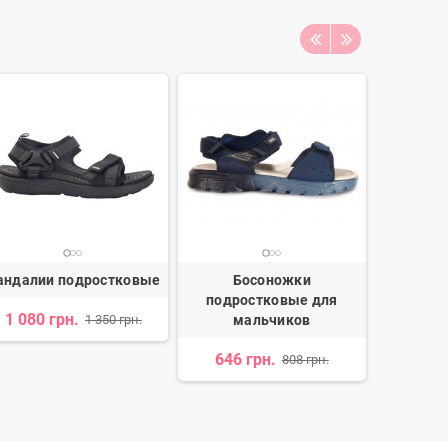
андалии подростковые
Босоножки
Б
подростковые для
подро
1 080 грн.
1 350 грн.
мальчиков
м
646 грн.
748 
808 грн.