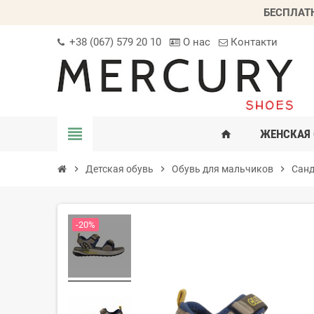
БЕСПЛАТ
+38 (067) 579 20 10
О нас
Контакти
view_headline
ЖЕНСКАЯ 
home
chevron_right
Детская обувь
chevron_right
Обувь для мальчиков
chevron_right
Санд
-20%