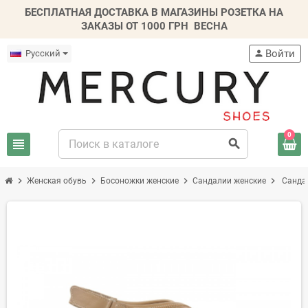
БЕСПЛАТНАЯ ДОСТАВКА В МАГАЗИНЫ РОЗЕТКА НА
ЗАКАЗЫ ОТ 1000 ГРН
ВЕСНА
Войти
Русский
person
0
view_headline
search
chevron_right
chevron_right
chevron_right
chevron_right
Женская обувь
Босоножки женские
Сандалии женские
Санда
-20%