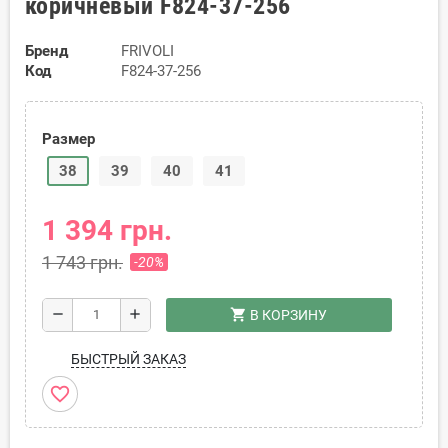
коричневый F824-37-256
Бренд
FRIVOLI
Код
F824-37-256
Размер
38
39
40
41
1 394 грн.
1 743 грн.
-20%
shopping_cart
remove
add
В КОРЗИНУ
БЫСТРЫЙ ЗАКАЗ
favorite_border