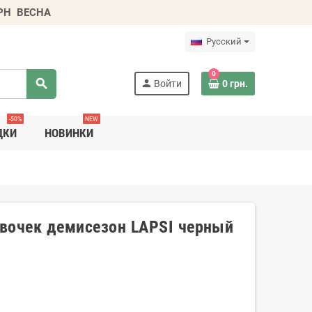
ГРН
ВЕСНА
Русский
0
search
person
Войти
0 грн.
-50%
NEW
ДКИ
НОВИНКИ
вочек демисезон LAPSI черный