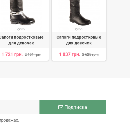
Сапоги подростковые
Сапоги подростковые
Сапоги
для девочек
для девочек
дл
1 721 грн.
1 837 грн.
1 188 
2 151 грн.
2 625 грн.
Подписка
продажах.