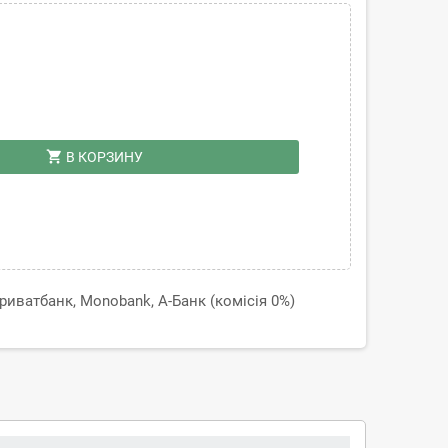
shopping_cart
В КОРЗИНУ
иватбанк, Monobank, А-Банк (комісія 0%)