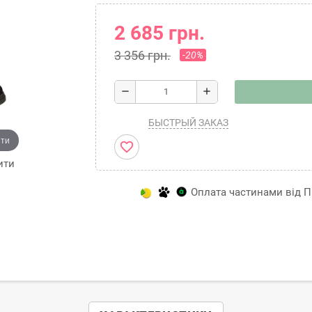
2 685 грн.
3 356 грн.
-20%
remove
add
БЫСТРЫЙ ЗАКАЗ
ити
favorite_border
ити
Оплата частинами від Пр