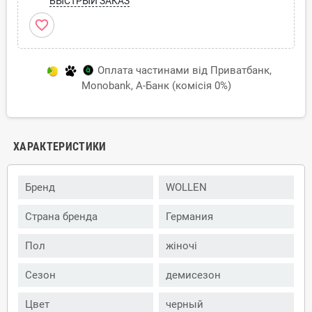
БЫСТРЫЙ ЗАКАЗ
favorite_border
Оплата частинами від Приватбанк,
Monobank, А-Банк (комісія 0%)
ХАРАКТЕРИСТИКИ
Бренд
WOLLEN
Страна бренда
Германия
Пол
жіночі
Сезон
демисезон
Цвет
черный