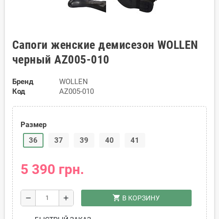
Сапоги женские демисезон WOLLEN
черный AZ005-010
Бренд
WOLLEN
Код
AZ005-010
Размер
36
37
39
40
41
5 390 грн.
shopping_cart
remove
add
В КОРЗИНУ