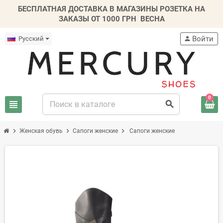
БЕСПЛАТНАЯ ДОСТАВКА В МАГАЗИНЫ РОЗЕТКА НА
ЗАКАЗЫ ОТ 1000 ГРН
ВЕСНА
Войти
Русский
person
0
view_headline
search
chevron_right
chevron_right
chevron_right
Женская обувь
Сапоги женские
Сапоги женские