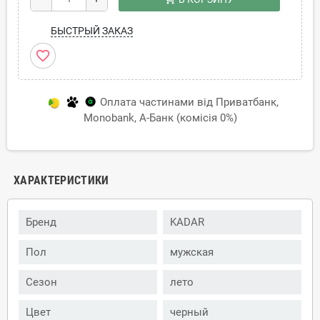
БЫСТРЫЙ ЗАКАЗ
favorite_border
Оплата частинами від Приватбанк,
Monobank, А-Банк (комісія 0%)
ХАРАКТЕРИСТИКИ
Бренд
KADAR
Пол
мужская
Сезон
лето
Цвет
черный