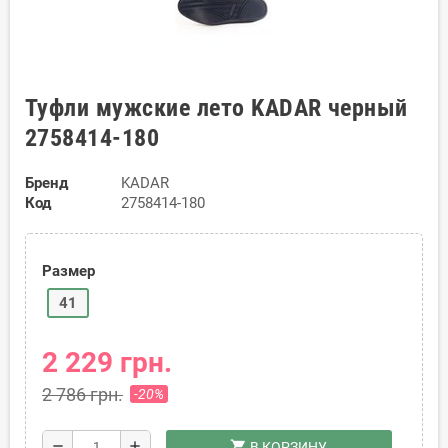
Туфли мужские лето KADAR черный
2758414-180
Бренд
KADAR
Код
2758414-180
Размер
41
2 229 грн.
2 786 грн.
-20%
shopping_cart
remove
add
В КОРЗИНУ