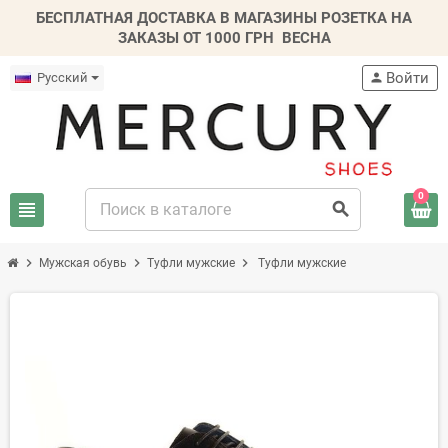
БЕСПЛАТНАЯ ДОСТАВКА В МАГАЗИНЫ РОЗЕТКА НА
ЗАКАЗЫ ОТ 1000 ГРН
ВЕСНА
Войти
Русский
person
0
view_headline
search
chevron_right
chevron_right
chevron_right
Мужская обувь
Туфли мужские
Туфли мужские
-20%