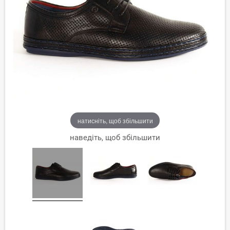
натисніть, щоб збільшити
наведіть, щоб збільшити