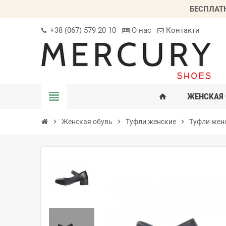
БЕСПЛАТ
+38 (067) 579 20 10
О нас
Контакти
view_headline
ЖЕНСКАЯ 
home
chevron_right
Женская обувь
chevron_right
Туфли женские
chevron_right
Туфли жен