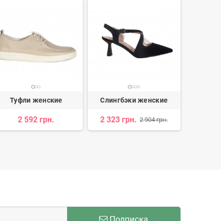
Туфли женские
Слингбэки женские
Туф
2 592 грн.
2 323 грн.
2 
2 904 грн.
Подписка