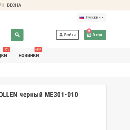
ГРН
ВЕСНА
Русский
0
search
person
Войти
0 грн.
-50%
NEW
ДКИ
НОВИНКИ
OLLEN черный ME301-010