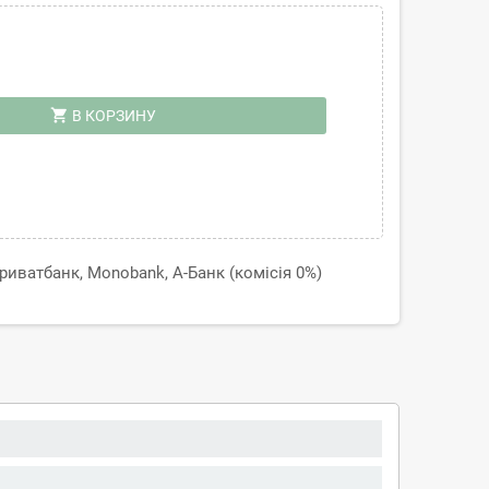
shopping_cart
В КОРЗИНУ
иватбанк, Monobank, А-Банк (комісія 0%)