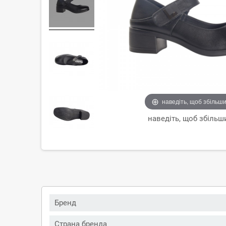
наведіть, щоб збільш
наведіть, щоб збільш
Бренд
Страна бренда