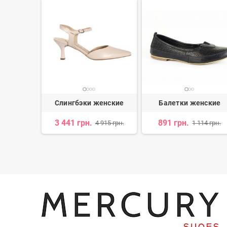
ские
Слингбэки женские
Балетки женские
вные
3 441 грн.
891 грн.
4 915 грн.
1 114 грн.
н.