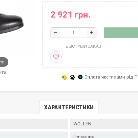
2 921 грн.
remove
add
БЫСТРЫЙ ЗАКАЗ
favorite_border
ити
ити
Оплата частинами від Пр
ХАРАКТЕРИСТИКИ
WOLLEN
Германия