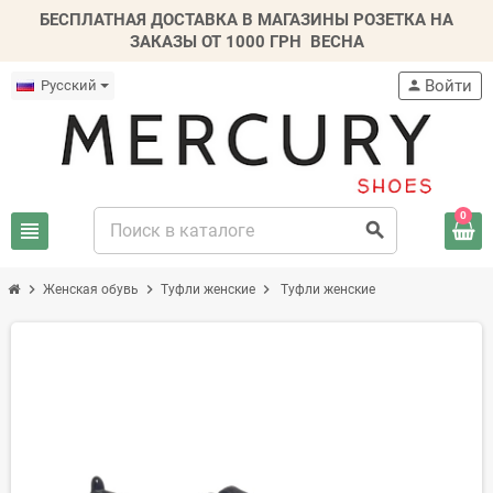
БЕСПЛАТНАЯ ДОСТАВКА В МАГАЗИНЫ РОЗЕТКА НА
ЗАКАЗЫ ОТ 1000 ГРН
ВЕСНА
Войти
Русский
person
0
view_headline
search
chevron_right
chevron_right
chevron_right
Женская обувь
Туфли женские
Туфли женские