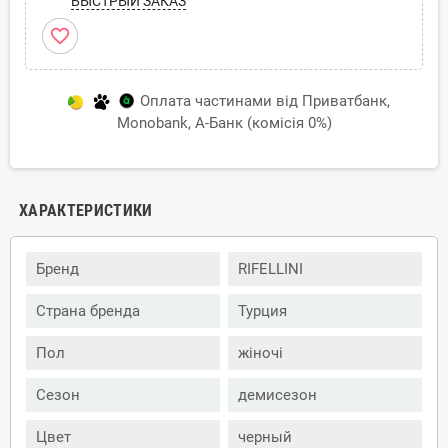
БЫСТРЫЙ ЗАКАЗ
favorite_border
Оплата частинами від Приватбанк,
Monobank, А-Банк (комісія 0%)
ХАРАКТЕРИСТИКИ
Бренд
RIFELLINI
Страна бренда
Турция
Пол
жіночі
Сезон
демисезон
Цвет
черный