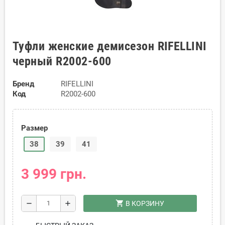
Туфли женские демисезон RIFELLINI
черный R2002-600
Бренд
RIFELLINI
Код
R2002-600
Размер
38
39
41
3 999 грн.
shopping_cart
remove
add
В КОРЗИНУ