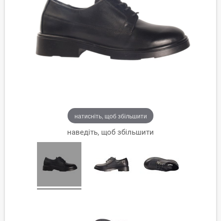
натисніть, щоб збільшити
наведіть, щоб збільшити