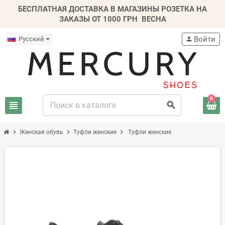
БЕСПЛАТНАЯ ДОСТАВКА В МАГАЗИНЫ РОЗЕТКА НА
ЗАКАЗЫ ОТ 1000 ГРН
ВЕСНА
Войти
Русский
person
0
view_headline
search
chevron_right
chevron_right
chevron_right
Женская обувь
Туфли женские
Туфли женские