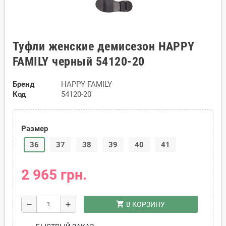
Туфли женские демисезон HAPPY
FAMILY черный 54120-20
Бренд
HAPPY FAMILY
Код
54120-20
Размер
36
37
38
39
40
41
2 965 грн.
shopping_cart
remove
add
В КОРЗИНУ