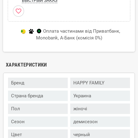
БЫСТРЫЙ ЗАКАЗ
favorite_border
Оплата частинами від Приватбанк,
Monobank, А-Банк (комісія 0%)
ХАРАКТЕРИСТИКИ
Бренд
HAPPY FAMILY
Страна бренда
Украина
Пол
жіночі
Сезон
демисезон
Цвет
черный