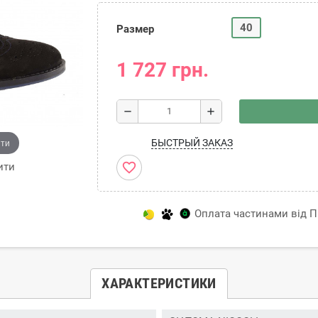
40
Размер
1 727 грн.
remove
add
ити
БЫСТРЫЙ ЗАКАЗ
favorite_border
ити
Оплата частинами від Пр
ХАРАКТЕРИСТИКИ