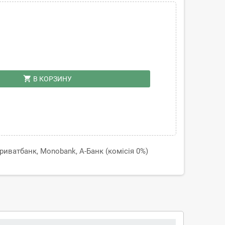
shopping_cart
В КОРЗИНУ
иватбанк, Monobank, А-Банк (комісія 0%)