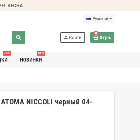
ГРН
ВЕСНА
Русский
0
search
person
Войти
0 грн.
-50%
NEW
ДКИ
НОВИНКИ
IATOMA NICCOLI черный 04-