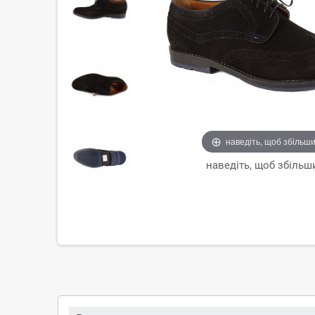
наведіть, щоб збільш
наведіть, щоб збільш