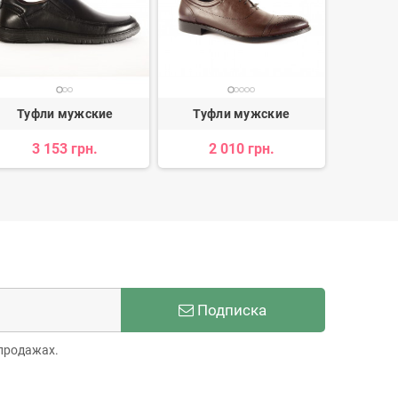
Туфли мужские
Туфли мужские
Туф
3 153 грн.
2 010 грн.
3 
Подписка
продажах.