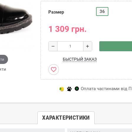
36
Размер
1 309 грн.
remove
add
ити
БЫСТРЫЙ ЗАКАЗ
favorite_border
ити
Оплата частинами від Пр
ХАРАКТЕРИСТИКИ