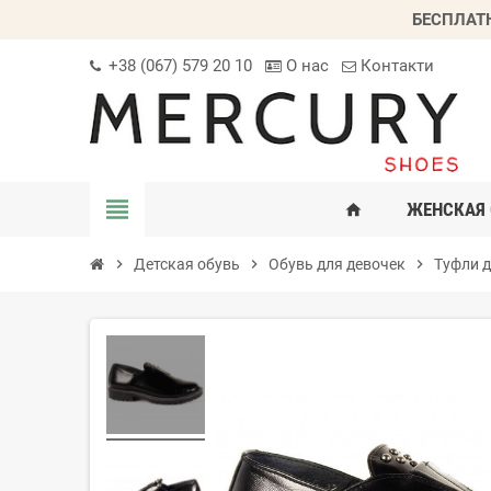
БЕСПЛАТ
+38 (067) 579 20 10
О нас
Контакти
view_headline
ЖЕНСКАЯ 
home
chevron_right
Детская обувь
chevron_right
Обувь для девочек
chevron_right
Туфли д