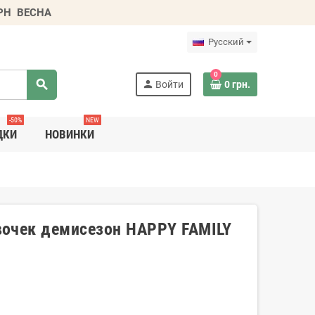
ГРН
ВЕСНА
Русский
0
search
person
Войти
0 грн.
-50%
NEW
ДКИ
НОВИНКИ
вочек демисезон HAPPY FAMILY