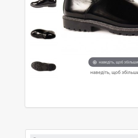
наведіть, щоб збільш
наведіть, щоб збільш