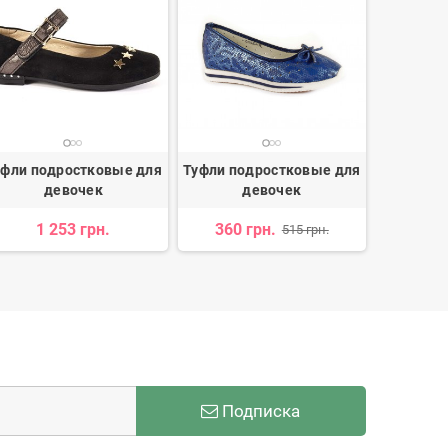
уфли подростковые для
Туфли подростковые для
Туфли по
девочек
девочек
1 253 грн.
360 грн.
1 074 
515 грн.
Подписка