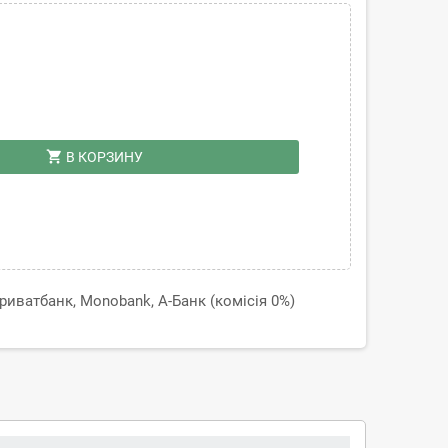
shopping_cart
В КОРЗИНУ
иватбанк, Monobank, А-Банк (комісія 0%)