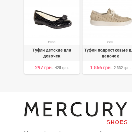
ковые для
Туфли детские для
Туфли подростковые д
к
девочек
девочек
н.
297 грн.
1 866 грн.
425 грн.
2 332 грн.