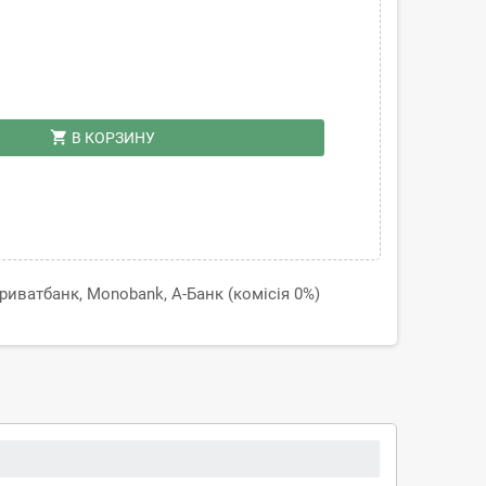
shopping_cart
В КОРЗИНУ
иватбанк, Monobank, А-Банк (комісія 0%)