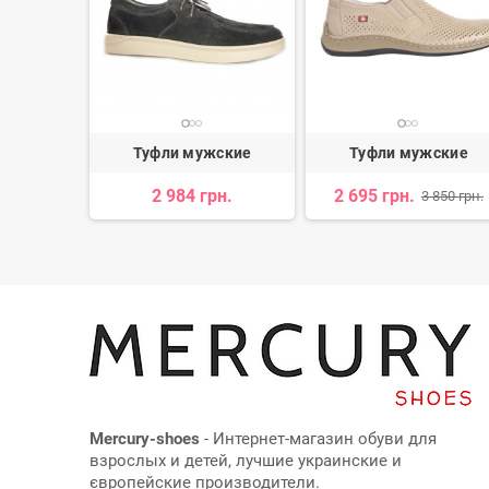
ские
Туфли мужские
Туфли мужские
н.
2 984 грн.
2 695 грн.
3 850 грн.
Mercury-shoes
- Интернет-магазин обуви для
взрослых и детей, лучшие украинские и
європейские производители.