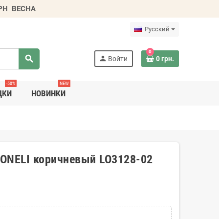
ГРН
ВЕСНА
Русский
0
search
person
Войти
0 грн.
-50%
NEW
ДКИ
НОВИНКИ
IONELI коричневый LO3128-02