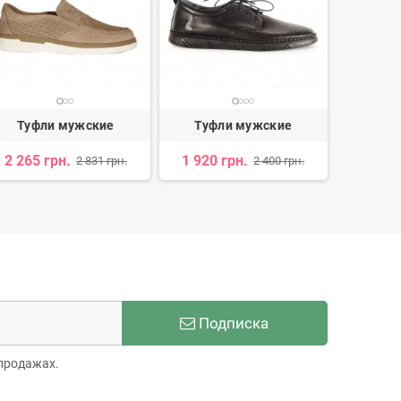
Туфли мужские
Туфли мужские
Туф
2 265 грн.
1 920 грн.
3 584 
2 831 грн.
2 400 грн.
Подписка
продажах.