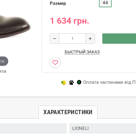
44
Размер
1 634 грн.
remove
add
БЫСТРЫЙ ЗАКАЗ
ити
favorite_border
ити
Оплата частинами від Пр
ХАРАКТЕРИСТИКИ
LIONELI