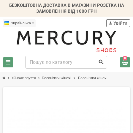
БЕЗКОШТОВНА ДОСТАВКА В МАГАЗИНИ РОЗЕТКА НА
ЗАМОВЛЕННЯ ВІД 1000 ГРН
Увійти
Українська
person
0
view_headline
search
chevron_right
chevron_right
chevron_right
Жіноче взуття
Босоніжки жіночі
Босоніжки жіночі
-20%