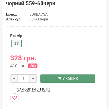
чорний 559-60черн
Бренд
LORBACSA
Артикул
559-60черн
Розмір
37
328 грн.
410 грн.
-20%
shopping_cart
remove
add
У КОШИК
ЗАМОВИТИ В 1 КЛІК
favorite_border