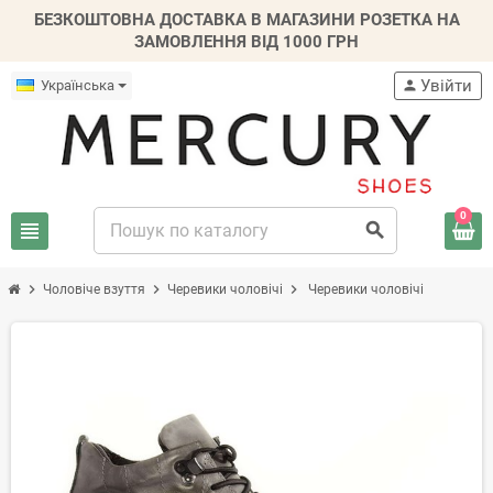
БЕЗКОШТОВНА ДОСТАВКА В МАГАЗИНИ РОЗЕТКА НА
ЗАМОВЛЕННЯ ВІД 1000 ГРН
Увійти
Українська
person
0
view_headline
search
chevron_right
chevron_right
chevron_right
Чоловіче взуття
Черевики чоловічі
Черевики чоловічі
-20%