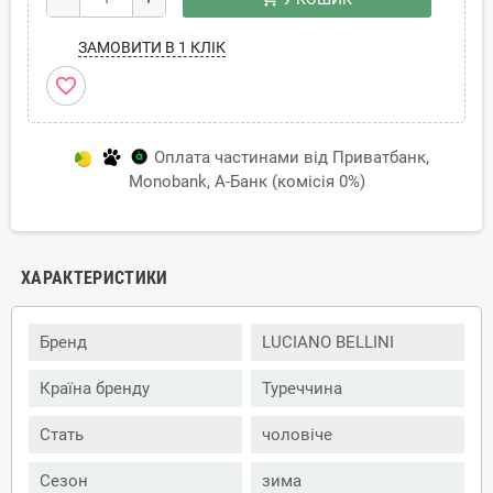
ЗАМОВИТИ В 1 КЛІК
favorite_border
Оплата частинами від Приватбанк,
Monobank, А-Банк (комісія 0%)
ХАРАКТЕРИСТИКИ
Бренд
LUCIANO BELLINI
Країна бренду
Туреччина
Стать
чоловіче
Сезон
зима