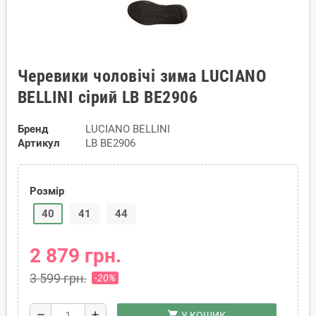
Черевики чоловічі зима LUCIANO
BELLINI сірий LB BE2906
Бренд
LUCIANO BELLINI
Артикул
LB BE2906
Розмір
40
41
44
2 879 грн.
3 599 грн.
-20%
shopping_cart
remove
add
У КОШИК