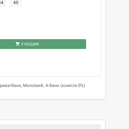
44
45
shopping_cart
У КОШИК
иватбанк, Monobank, А-Банк (комісія 0%)