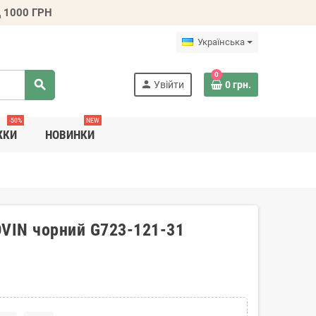
 1000 ГРН
Українська
0
search
person
Увійти
0 грн.
-50%
NEW
ЖКИ
НОВИНКИ
OVIN чорний G723-121-31