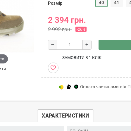
40
41
Розмір
2 394 грн.
2 992 грн.
-20%
remove
add
ЗАМОВИТИ В 1 КЛІК
ити
favorite_border
ити
Оплата частинами від Пр
ХАРАКТЕРИСТИКИ