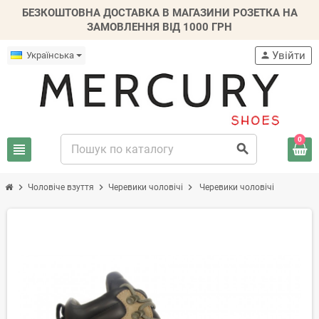
БЕЗКОШТОВНА ДОСТАВКА В МАГАЗИНИ РОЗЕТКА НА
ЗАМОВЛЕННЯ ВІД 1000 ГРН
Увійти
Українська
person
0
view_headline
search
chevron_right
chevron_right
chevron_right
Чоловіче взуття
Черевики чоловічі
Черевики чоловічі
-20%