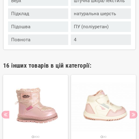
Верх
штучна шкіра/текстиль
Підклад
натуральна шерсть
Підошва
ПУ (поліуретан)
Повнота
4
16 інших товарів в цій категорії: