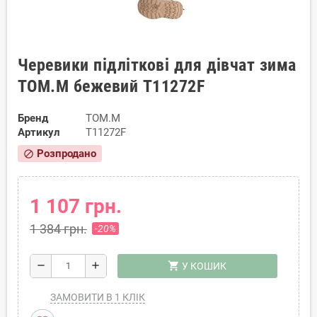
Черевики підліткові для дівчат зима
TOM.M бежевий T11272F
Бренд
TOM.M
Артикул
T11272F
Розпродано
block
1 107 грн.
1 384 грн.
-20%
shopping_cart
remove
add
У КОШИК
ЗАМОВИТИ В 1 КЛІК