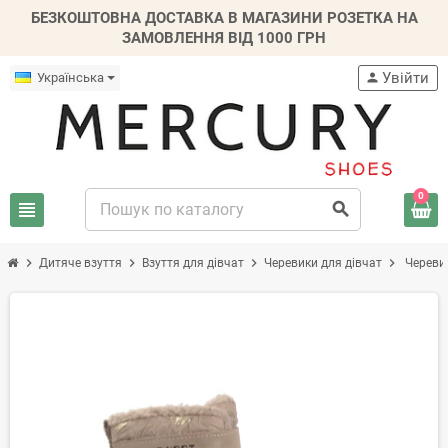
БЕЗКОШТОВНА ДОСТАВКА В МАГАЗИНИ РОЗЕТКА НА
ЗАМОВЛЕННЯ ВІД 1000 ГРН
Увійти
Українська
person
0
view_headline
search
chevron_right
chevron_right
chevron_right
chevron_right
Дитяче взуття
Взуття для дівчат
Черевики для дівчат
Черевик
-20%