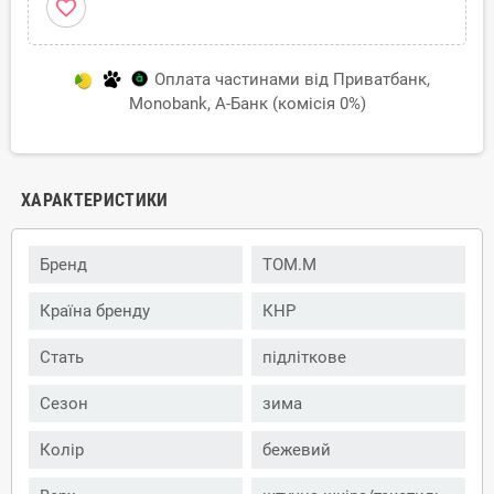
favorite_border
Оплата частинами від Приватбанк,
Monobank, А-Банк (комісія 0%)
ХАРАКТЕРИСТИКИ
Бренд
TOM.M
Країна бренду
КНР
Стать
підліткове
Сезон
зима
Колір
бежевий