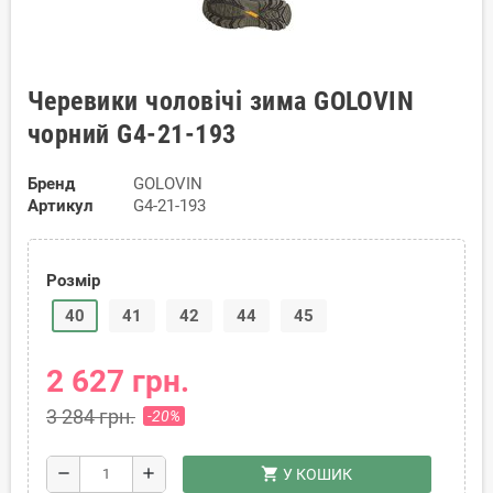
Черевики чоловічі зима GOLOVIN
чорний G4-21-193
Бренд
GOLOVIN
Артикул
G4-21-193
Розмір
40
41
42
44
45
2 627 грн.
3 284 грн.
-20%
shopping_cart
remove
add
У КОШИК