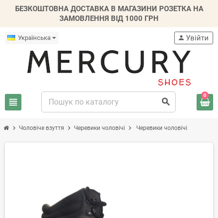
БЕЗКОШТОВНА ДОСТАВКА В МАГАЗИНИ РОЗЕТКА НА
ЗАМОВЛЕННЯ ВІД 1000 ГРН
Увійти
Українська
person
0
view_headline
search
chevron_right
chevron_right
chevron_right
Чоловіче взуття
Черевики чоловічі
Черевики чоловічі
-20%