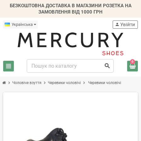
БЕЗКОШТОВНА ДОСТАВКА В МАГАЗИНИ РОЗЕТКА НА
ЗАМОВЛЕННЯ ВІД 1000 ГРН
Увійти
Українська
person
0
view_headline
search
chevron_right
chevron_right
chevron_right
Чоловіче взуття
Черевики чоловічі
Черевики чоловічі
-20%