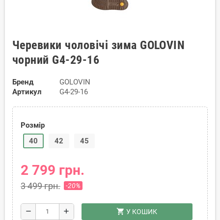
Черевики чоловічі зима GOLOVIN
чорний G4-29-16
Бренд
GOLOVIN
Артикул
G4-29-16
Розмір
40
42
45
2 799 грн.
3 499 грн.
-20%
shopping_cart
remove
add
У КОШИК