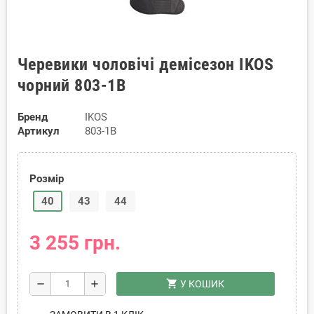
Черевики чоловічі демісезон IKOS
чорний 803-1B
Бренд
IKOS
Артикул
803-1B
Розмір
40
43
44
3 255 грн.
shopping_cart
remove
add
У КОШИК