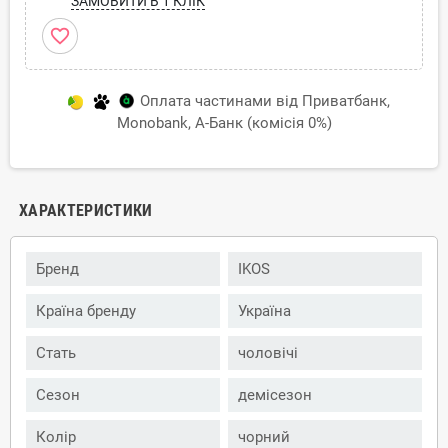
ЗАМОВИТИ В 1 КЛІК
favorite_border
Оплата частинами від Приватбанк,
Monobank, А-Банк (комісія 0%)
ХАРАКТЕРИСТИКИ
Бренд
IKOS
Країна бренду
Україна
Стать
чоловічі
Сезон
демісезон
Колір
чорний