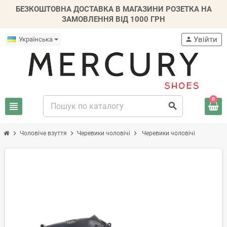
БЕЗКОШТОВНА ДОСТАВКА В МАГАЗИНИ РОЗЕТКА НА
ЗАМОВЛЕННЯ ВІД 1000 ГРН
Увійти
Українська
person
0
view_headline
search
chevron_right
chevron_right
chevron_right
Чоловіче взуття
Черевики чоловічі
Черевики чоловічі