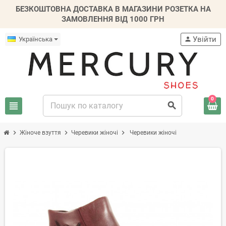
БЕЗКОШТОВНА ДОСТАВКА В МАГАЗИНИ РОЗЕТКА НА
ЗАМОВЛЕННЯ ВІД 1000 ГРН
Увійти
Українська
person
0
view_headline
search
chevron_right
chevron_right
chevron_right
Жіноче взуття
Черевики жіночі
Черевики жіночі
-30%