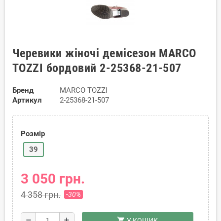
Черевики жіночі демісезон MARCO
TOZZI бордовий 2-25368-21-507
Бренд
MARCO TOZZI
Артикул
2-25368-21-507
Розмір
39
3 050 грн.
4 358 грн.
-30%
shopping_cart
remove
add
У КОШИК