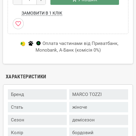
ЗАМОВИТИ В 1 КЛІК
favorite_border
Оплата частинами від Приватбанк,
Monobank, А-Банк (комісія 0%)
ХАРАКТЕРИСТИКИ
Бренд
MARCO TOZZI
Стать
жіноче
Сезон
демісезон
Колір
бордовий