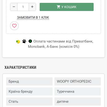
shopping_cart
remove
add
У КОШИК
ЗАМОВИТИ В 1 КЛІК
favorite_border
Оплата частинами від Приватбанк,
Monobank, А-Банк (комісія 0%)
ХАРАКТЕРИСТИКИ
Бренд
WOOPY ORTHOPEDIC
Країна бренду
Туреччина
Стать
дитяче