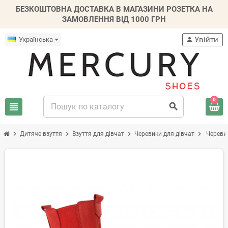
БЕЗКОШТОВНА ДОСТАВКА В МАГАЗИНИ РОЗЕТКА НА
ЗАМОВЛЕННЯ ВІД 1000 ГРН
Увійти
Українська
person
0
view_headline
search
chevron_right
chevron_right
chevron_right
chevron_right
Дитяче взуття
Взуття для дівчат
Черевики для дівчат
Черевик
-30%