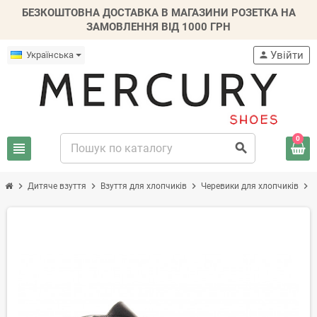
БЕЗКОШТОВНА ДОСТАВКА В МАГАЗИНИ РОЗЕТКА НА
ЗАМОВЛЕННЯ ВІД 1000 ГРН
Увійти
Українська
person
0
view_headline
search
chevron_right
chevron_right
chevron_right
chevron_right
Дитяче взуття
Взуття для хлопчиків
Черевики для хлопчиків