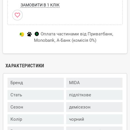
ЗАМОВИТИ В 1 КЛІК
favorite_border
Оплата частинами від Приватбанк,
Monobank, А-Банк (комісія 0%)
ХАРАКТЕРИСТИКИ
Бренд
MIDA
Стать
підліткове
Сезон
демісезон
Колір
чорний