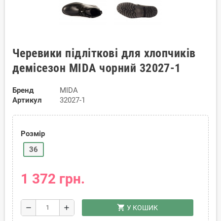
Черевики підліткові для хлопчиків
демісезон MIDA чорний 32027-1
Бренд
MIDA
Артикул
32027-1
Розмір
36
1 372 грн.
shopping_cart
remove
add
У КОШИК