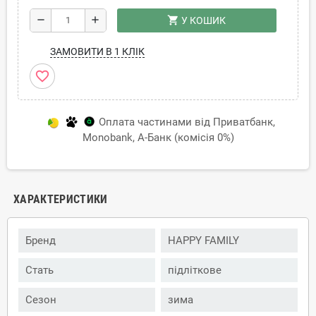
shopping_cart
remove
add
У КОШИК
ЗАМОВИТИ В 1 КЛІК
favorite_border
Оплата частинами від Приватбанк,
Monobank, А-Банк (комісія 0%)
ХАРАКТЕРИСТИКИ
Бренд
HAPPY FAMILY
Стать
підліткове
Сезон
зима