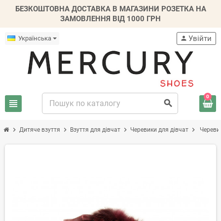
БЕЗКОШТОВНА ДОСТАВКА В МАГАЗИНИ РОЗЕТКА НА
ЗАМОВЛЕННЯ ВІД 1000 ГРН
Увійти
Українська
person
0
view_headline
search
chevron_right
chevron_right
chevron_right
chevron_right
Дитяче взуття
Взуття для дівчат
Черевики для дівчат
Черевик
-20%