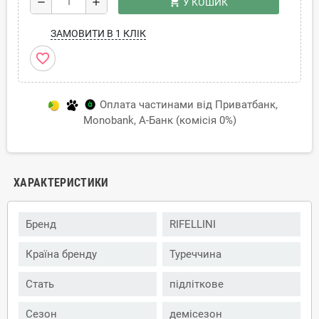
shopping_cart
remove
add
У КОШИК
ЗАМОВИТИ В 1 КЛІК
favorite_border
Оплата частинами від Приватбанк,
Monobank, А-Банк (комісія 0%)
ХАРАКТЕРИСТИКИ
Бренд
RIFELLINI
Країна бренду
Туреччина
Стать
підліткове
Сезон
демісезон