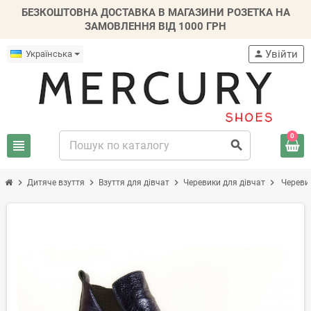
БЕЗКОШТОВНА ДОСТАВКА В МАГАЗИНИ РОЗЕТКА НА
ЗАМОВЛЕННЯ ВІД 1000 ГРН
Увійти
Українська
person
0
view_headline
search
chevron_right
chevron_right
chevron_right
chevron_right
Дитяче взуття
Взуття для дівчат
Черевики для дівчат
Черевик