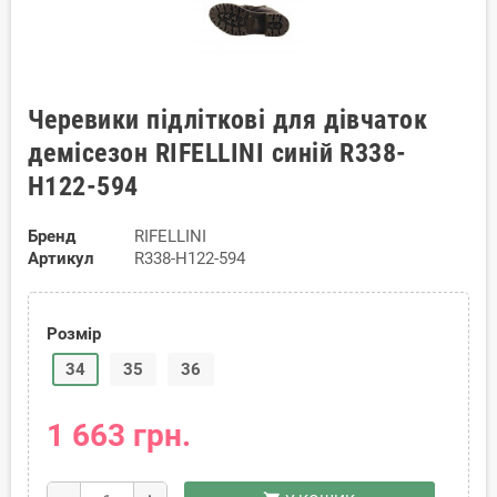
Черевики підліткові для дівчаток
демісезон RIFELLINI синій R338-
H122-594
Бренд
RIFELLINI
Артикул
R338-H122-594
Розмір
34
35
36
1 663 грн.