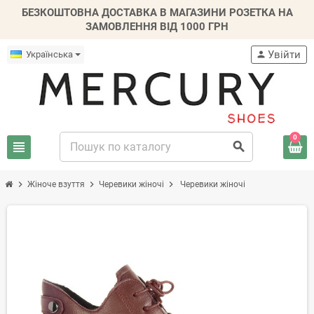
БЕЗКОШТОВНА ДОСТАВКА В МАГАЗИНИ РОЗЕТКА НА
ЗАМОВЛЕННЯ ВІД 1000 ГРН
Увійти
Українська
person
0
view_headline
search
chevron_right
chevron_right
chevron_right
Жіноче взуття
Черевики жіночі
Черевики жіночі
-20%