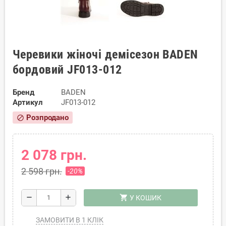
Черевики жіночі демісезон BADEN
бордовий JF013-012
Бренд
BADEN
Артикул
JF013-012
Розпродано
block
2 078 грн.
2 598 грн.
-20%
shopping_cart
remove
add
У КОШИК
ЗАМОВИТИ В 1 КЛІК