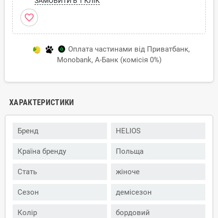
ЗАМОВИТИ В 1 КЛІК
favorite_border
Оплата частинами від Приватбанк,
Monobank, А-Банк (комісія 0%)
ХАРАКТЕРИСТИКИ
Бренд
HELIOS
Країна бренду
Польща
Стать
жіноче
Сезон
демісезон
Колір
бордовий