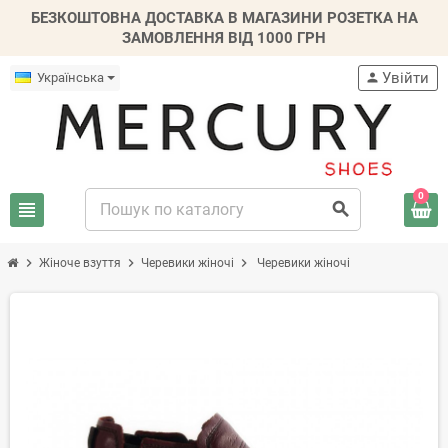
БЕЗКОШТОВНА ДОСТАВКА В МАГАЗИНИ РОЗЕТКА НА
ЗАМОВЛЕННЯ ВІД 1000 ГРН
Увійти
Українська
person
0
view_headline
search
chevron_right
chevron_right
chevron_right
Жіноче взуття
Черевики жіночі
Черевики жіночі