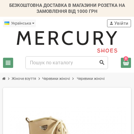
БЕЗКОШТОВНА ДОСТАВКА В МАГАЗИНИ РОЗЕТКА НА
ЗАМОВЛЕННЯ ВІД 1000 ГРН
Увійти
Українська
person
0
view_headline
search
chevron_right
chevron_right
chevron_right
Жіноче взуття
Черевики жіночі
Черевики жіночі
-20%