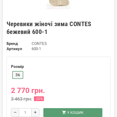
Черевики жіночі зима CONTES
бежевий 600-1
Бренд
CONTES
Артикул
600-1
Розмір
36
2 770 грн.
3 463 грн.
-20%
shopping_cart
remove
add
У КОШИК