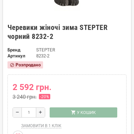
Черевики жіночі зима STEPTER
чорний 8232-2
Бренд
STEPTER
Артикул
8232-2
Розпродано
block
2 592 грн.
3 240 грн.
-20%
shopping_cart
remove
add
У КОШИК
ЗАМОВИТИ В 1 КЛІК