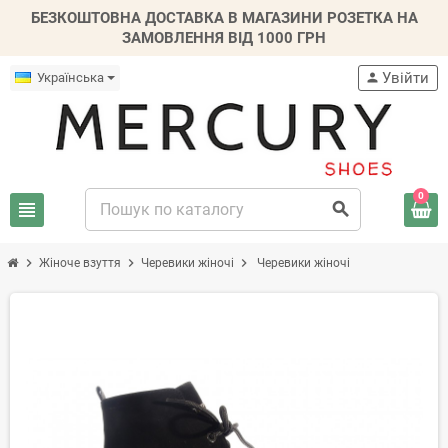
БЕЗКОШТОВНА ДОСТАВКА В МАГАЗИНИ РОЗЕТКА НА
ЗАМОВЛЕННЯ ВІД 1000 ГРН
Увійти
Українська
person
0
view_headline
search
chevron_right
chevron_right
chevron_right
Жіноче взуття
Черевики жіночі
Черевики жіночі
-20%