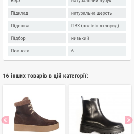
Верх
натуральний нубук
Підклад
натуральна шерсть
Підошва
ПВХ (полівінілхлорид)
Підбор
низький
Повнота
6
16 інших товарів в цій категорії: