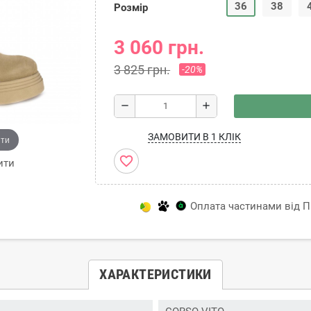
36
38
Розмір
3 060 грн.
3 825 грн.
-20%
remove
add
ЗАМОВИТИ В 1 КЛІК
ити
favorite_border
ити
Оплата частинами від Пр
ХАРАКТЕРИСТИКИ