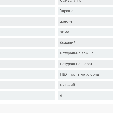
CORSO VITO
Україна
жіноче
зима
бежевий
натуральна замша
натуральна шерсть
ПВХ (полівінілхлорид)
низький
6