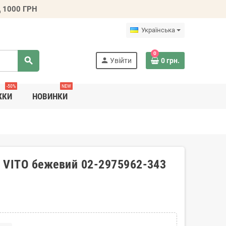
 1000 ГРН
Українська
0
search
person
Увійти
0 грн.
-50%
NEW
ЖКИ
НОВИНКИ
 VITO бежевий 02-2975962-343