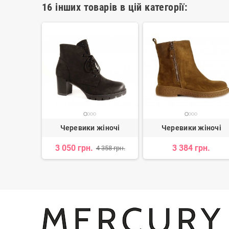
16 інших товарів в цій категорії:
іночі
Черевики жіночі
Черевики жіночі
3 050 грн.
3 384 грн.
 230 грн.
4 358 грн.