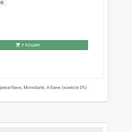
40
shopping_cart
У КОШИК
иватбанк, Monobank, А-Банк (комісія 0%)