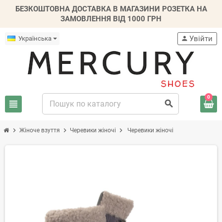
БЕЗКОШТОВНА ДОСТАВКА В МАГАЗИНИ РОЗЕТКА НА
ЗАМОВЛЕННЯ ВІД 1000 ГРН
Увійти
Українська
person
0
view_headline
search
chevron_right
chevron_right
chevron_right
Жіноче взуття
Черевики жіночі
Черевики жіночі