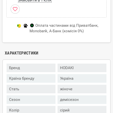
ЗАМОВИТИ В 1 КЛІК
favorite_border
Оплата частинами від Приватбанк,
Monobank, А-Банк (комісія 0%)
ХАРАКТЕРИСТИКИ
Бренд
HODAKI
Країна бренду
Україна
Стать
жіноче
Сезон
демісезон
Колір
сірий