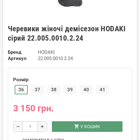
Черевики жіночі демісезон HODAKI
сірий 22.005.0010.2.24
Бренд
HODAKI
Артикул
22.005.0010.2.24
Розмір
36
37
38
39
40
41
3 150 грн.
shopping_cart
remove
add
У КОШИК