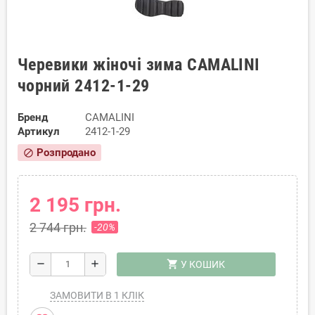
Черевики жіночі зима CAMALINI
чорний 2412-1-29
Бренд
CAMALINI
Артикул
2412-1-29
Розпродано
block
2 195 грн.
2 744 грн.
-20%
shopping_cart
remove
add
У КОШИК
ЗАМОВИТИ В 1 КЛІК