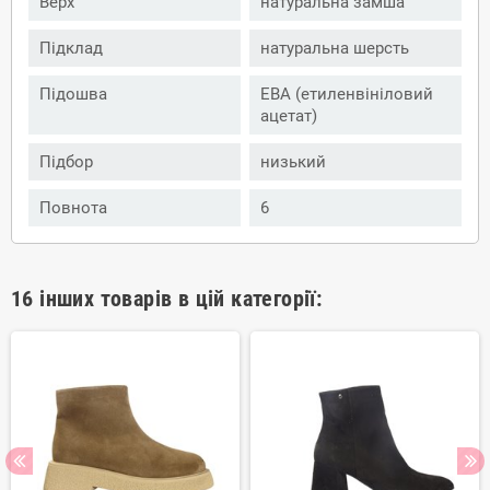
Верх
натуральна замша
Підклад
натуральна шерсть
Підошва
ЕВА (етиленвініловий
ацетат)
Підбор
низький
Повнота
6
16 інших товарів в цій категорії: