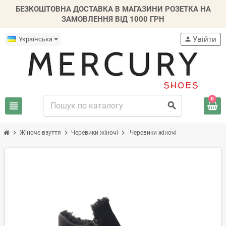
БЕЗКОШТОВНА ДОСТАВКА В МАГАЗИНИ РОЗЕТКА НА
ЗАМОВЛЕННЯ ВІД 1000 ГРН
Увійти
Українська
person
0
view_headline
search
chevron_right
chevron_right
chevron_right
Жіноче взуття
Черевики жіночі
Черевики жіночі
-20%