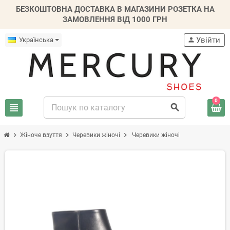
БЕЗКОШТОВНА ДОСТАВКА В МАГАЗИНИ РОЗЕТКА НА
ЗАМОВЛЕННЯ ВІД 1000 ГРН
Увійти
Українська
person
0
view_headline
search
chevron_right
chevron_right
chevron_right
Жіноче взуття
Черевики жіночі
Черевики жіночі