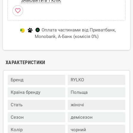
ЗАМОВИТИ В 1 КЛІК
favorite_border
Оплата частинами від Приватбанк,
Monobank, А-Банк (комісія 0%)
ХАРАКТЕРИСТИКИ
Бренд
RYLKO
Країна бренду
Польща
Стать
жіночі
Сезон
демісезон
Колір
чорний