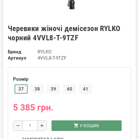
Черевики жіночі демісезон RYLKO
чорний 4VVL8-T-9TZF
Бренд
RYLKO
Артикул
4VVL8-T-9TZF
Розмір
37
38
39
40
41
5 385 грн.
shopping_cart
remove
add
У КОШИК