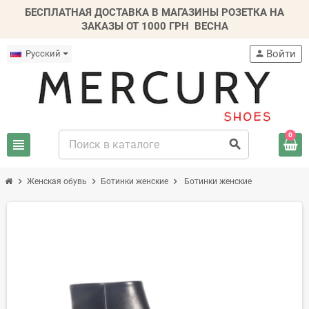
БЕСПЛАТНАЯ ДОСТАВКА В МАГАЗИНЫ РОЗЕТКА НА
ЗАКАЗЫ ОТ 1000 ГРН
ВЕСНА
Войти
Русский
person
0
view_headline
search
chevron_right
chevron_right
chevron_right
Женская обувь
Ботинки женские
Ботинки женские