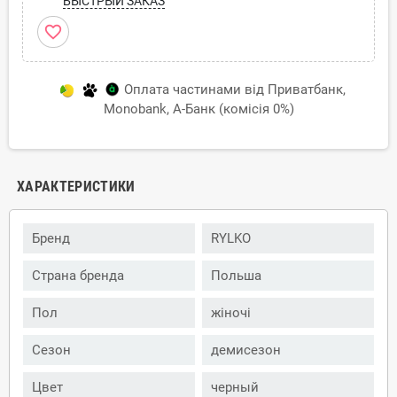
БЫСТРЫЙ ЗАКАЗ
favorite_border
Оплата частинами від Приватбанк,
Monobank, А-Банк (комісія 0%)
ХАРАКТЕРИСТИКИ
Бренд
RYLKO
Страна бренда
Польша
Пол
жіночі
Сезон
демисезон
Цвет
черный