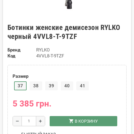
Ботинки женские демисезон RYLKO
черный 4VVL8-T-9TZF
Бренд
RYLKO
Код
4VVL8-T-9TZF
Размер
37
38
39
40
41
5 385 грн.
shopping_cart
remove
add
В КОРЗИНУ