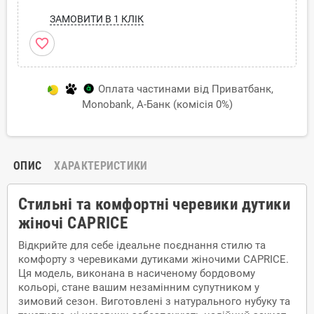
ЗАМОВИТИ В 1 КЛІК
favorite_border
Оплата частинами від Приватбанк,
Monobank, А-Банк (комісія 0%)
ОПИС
ХАРАКТЕРИСТИКИ
Стильні та комфортні черевики дутики
жіночі CAPRICE
Відкрийте для себе ідеальне поєднання стилю та
комфорту з черевиками дутиками жіночими CAPRICE.
Ця модель, виконана в насиченому бордовому
кольорі, стане вашим незамінним супутником у
зимовий сезон. Виготовлені з натурального нубуку та