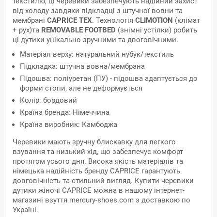
текстилю, ці черевики забезпечують надійний захист
від холоду завдяки підкладці з штучної вовни та
мембрані
CAPRICE TEX
. Технологія
CLIMOTION
(клімат
+ рух)та
REMOVABLE FOOTBED
(знімні устілки) робить
ці дутики унікально зручними та двоговічними.
Матеріал верху: натуральний нубук/текстиль
Підкладка: штучна вовна/мембрана
Підошва: поліуретан (ПУ) - підошва адаптується до
форми стопи, але не деформується
Колір: бордовий
Країна бренда: Німеччина
Країна виробник: Камбоджа
Черевики мають зручну блискавку для легкого
взування та низький хід, що забезпечує комфорт
протягом усього дня. Висока якість матеріалів та
німецька надійність бренду CAPRICE гарантують
довговічність та стильний вигляд. Купити черевики
дутики жіночі CAPRICE можна в нашому інтернет-
магазині взуття mercury-shoes.com з доставкою по
Україні.