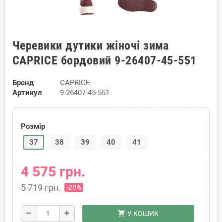
Черевики дутики жіночі зима
CAPRICE бордовий 9-26407-45-551
Бренд
CAPRICE
Артикул
9-26407-45-551
Розмір
37
38
39
40
41
4 575 грн.
5 719 грн.
-20%
shopping_cart
remove
add
У КОШИК