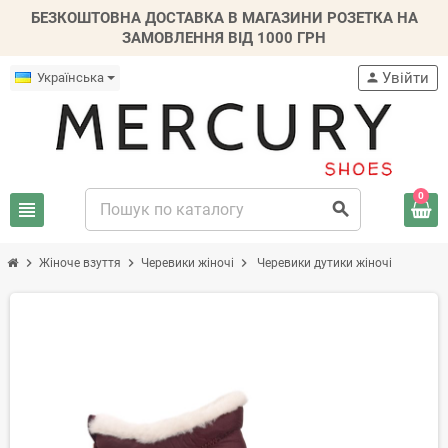
БЕЗКОШТОВНА ДОСТАВКА В МАГАЗИНИ РОЗЕТКА НА
ЗАМОВЛЕННЯ ВІД 1000 ГРН
Увійти
Українська
person
0
view_headline
search
chevron_right
chevron_right
chevron_right
Жіноче взуття
Черевики жіночі
Черевики дутики жіночі
-20%