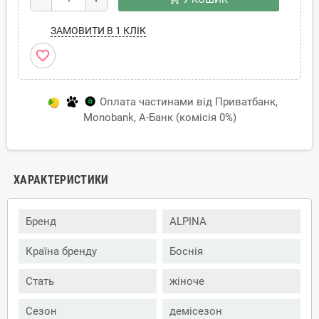
ЗАМОВИТИ В 1 КЛІК
favorite_border
Оплата частинами від Приватбанк,
Monobank, А-Банк (комісія 0%)
ХАРАКТЕРИСТИКИ
Бренд
ALPINA
Країна бренду
Боснія
Стать
жіноче
Сезон
демісезон