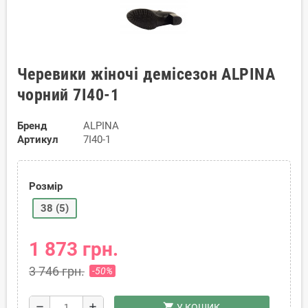
Черевики жіночі демісезон ALPINA
чорний 7I40-1
Бренд
ALPINA
Артикул
7I40-1
Розмір
38 (5)
1 873 грн.
3 746 грн.
-50%
shopping_cart
remove
add
У КОШИК