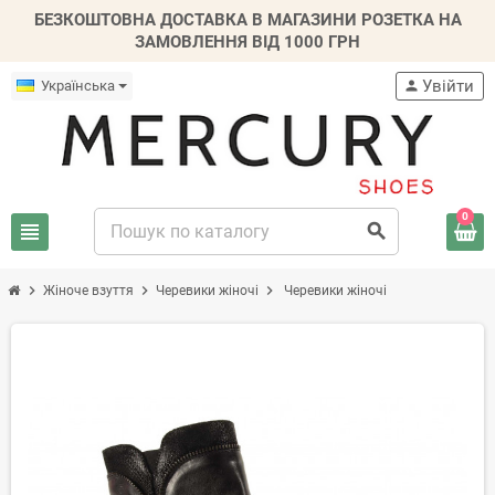
БЕЗКОШТОВНА ДОСТАВКА В МАГАЗИНИ РОЗЕТКА НА
ЗАМОВЛЕННЯ ВІД 1000 ГРН
Увійти
Українська
person
0
view_headline
search
chevron_right
chevron_right
chevron_right
Жіноче взуття
Черевики жіночі
Черевики жіночі
-50%