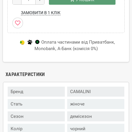
ЗАМОВИТИ В 1 КЛІК
favorite_border
Оплата частинами від Приватбанк,
Monobank, А-Банк (комісія 0%)
ХАРАКТЕРИСТИКИ
Бренд
CAMALINI
Стать
жіноче
Сезон
демісезон
Колір
чорний