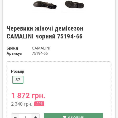
Черевики жіночі демісезон
CAMALINI чорний 75194-66
Бренд
CAMALINI
Артикул
75194-66
Розмір
37
1 872 грн.
2 340 грн.
-20%
shopping_cart
remove
add
У КОШИК