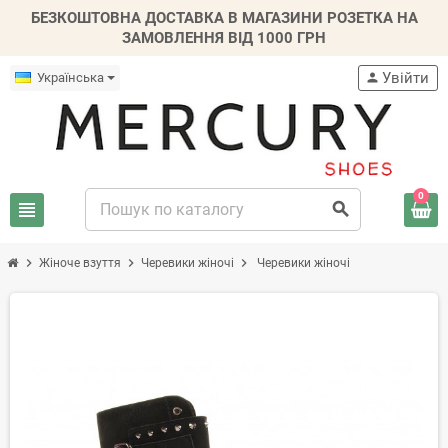
БЕЗКОШТОВНА ДОСТАВКА В МАГАЗИНИ РОЗЕТКА НА
ЗАМОВЛЕННЯ ВІД 1000 ГРН
Увійти
Українська
person
0
view_headline
search
chevron_right
chevron_right
chevron_right
Жіноче взуття
Черевики жіночі
Черевики жіночі
-20%