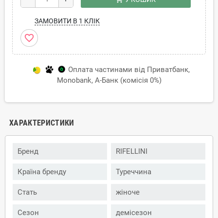
ЗАМОВИТИ В 1 КЛІК
favorite_border
Оплата частинами від Приватбанк,
Monobank, А-Банк (комісія 0%)
ХАРАКТЕРИСТИКИ
Бренд
RIFELLINI
Країна бренду
Туреччина
Стать
жіноче
Сезон
демісезон