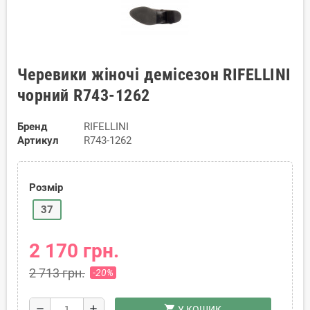
Черевики жіночі демісезон RIFELLINI
чорний R743-1262
Бренд
RIFELLINI
Артикул
R743-1262
Розмір
37
2 170 грн.
2 713 грн.
-20%
shopping_cart
remove
add
У КОШИК