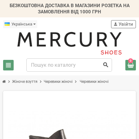
БЕЗКОШТОВНА ДОСТАВКА В МАГАЗИНИ РОЗЕТКА НА
ЗАМОВЛЕННЯ ВІД 1000 ГРН
Увійти
Українська
person
0
view_headline
search
chevron_right
chevron_right
chevron_right
Жіноче взуття
Черевики жіночі
Черевики жіночі
-20%