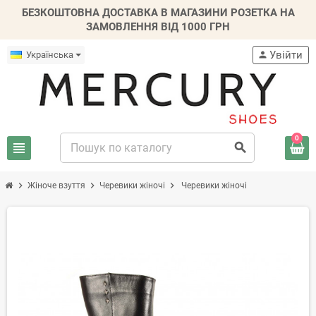
БЕЗКОШТОВНА ДОСТАВКА В МАГАЗИНИ РОЗЕТКА НА
ЗАМОВЛЕННЯ ВІД 1000 ГРН
Увійти
Українська
person
0
view_headline
search
chevron_right
chevron_right
chevron_right
Жіноче взуття
Черевики жіночі
Черевики жіночі
-20%