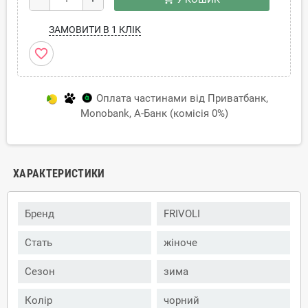
ЗАМОВИТИ В 1 КЛІК
favorite_border
Оплата частинами від Приватбанк,
Monobank, А-Банк (комісія 0%)
ХАРАКТЕРИСТИКИ
Бренд
FRIVOLI
Стать
жіноче
Сезон
зима
Колір
чорний