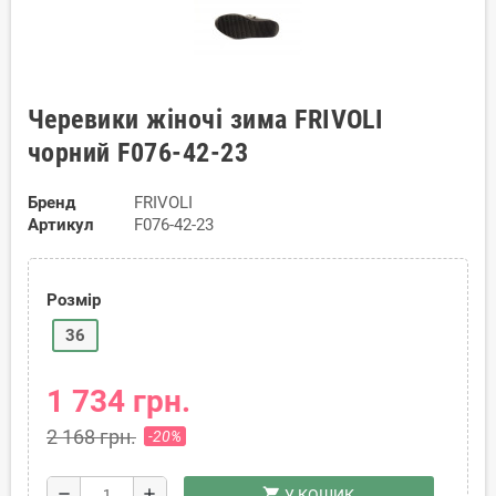
Черевики жіночі зима FRIVOLI
чорний F076-42-23
Бренд
FRIVOLI
Артикул
F076-42-23
Розмір
36
1 734 грн.
2 168 грн.
-20%
shopping_cart
remove
add
У КОШИК