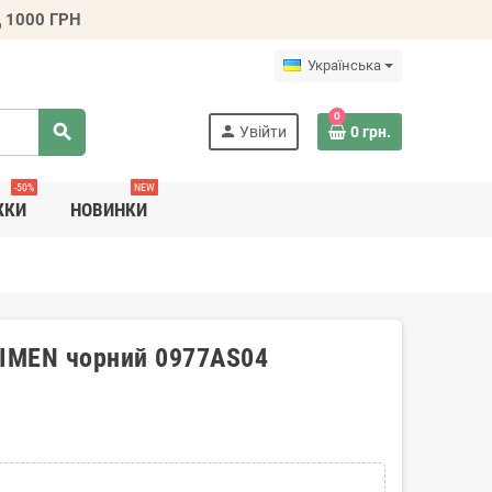
 1000 ГРН
Українська
0
search
person
Увійти
0 грн.
-50%
NEW
ЖКИ
НОВИНКИ
SIMEN чорний 0977AS04