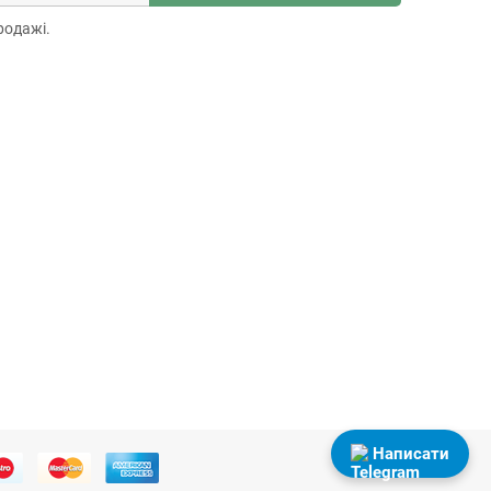
родажі.
Написати