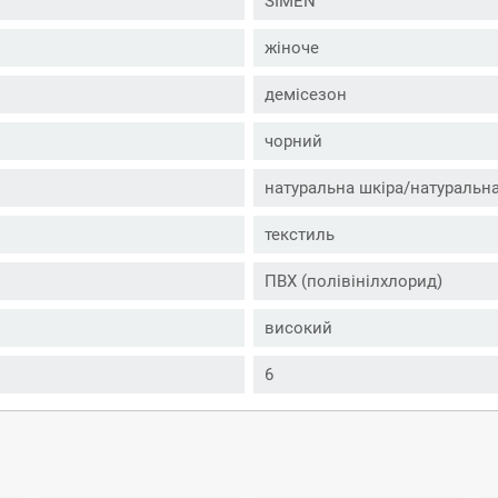
SIMEN
жіноче
демісезон
чорний
натуральна шкіра/натуральн
текстиль
ПВХ (полівінілхлорид)
високий
6