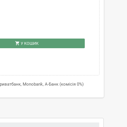
shopping_cart
У КОШИК
иватбанк, Monobank, А-Банк (комісія 0%)