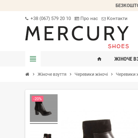
БЕЗКОШТО
+38 (067) 579 20 10
Про нас
Контакти
view_headline
ЖІНОЧЕ В
home
chevron_right
Жіноче взуття
chevron_right
Черевики жіночі
chevron_right
Черевики ж
-20%