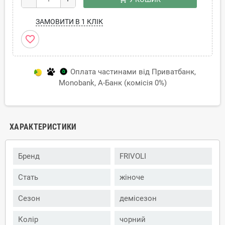
ЗАМОВИТИ В 1 КЛІК
favorite_border
Оплата частинами від Приватбанк,
Monobank, А-Банк (комісія 0%)
ХАРАКТЕРИСТИКИ
Бренд
FRIVOLI
Стать
жіноче
Сезон
демісезон
Колір
чорний