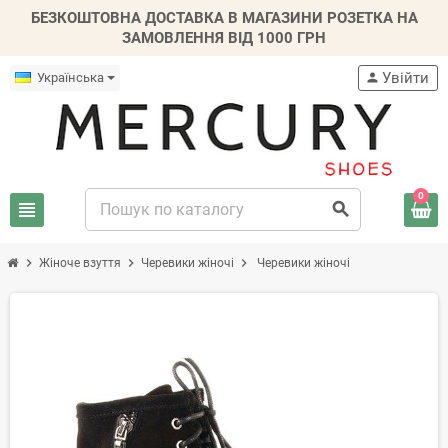
БЕЗКОШТОВНА ДОСТАВКА В МАГАЗИНИ РОЗЕТКА НА
ЗАМОВЛЕННЯ ВІД 1000 ГРН
Увійти
Українська
person
0
view_headline
search
chevron_right
chevron_right
chevron_right
Жіноче взуття
Черевики жіночі
Черевики жіночі
-20%