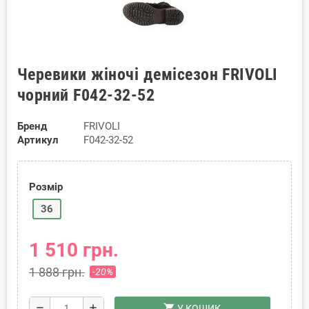
Черевики жіночі демісезон FRIVOLI
чорний F042-32-52
Бренд
FRIVOLI
Артикул
F042-32-52
Розмір
36
1 510 грн.
1 888 грн.
-20%
shopping_cart
remove
add
У КОШИК