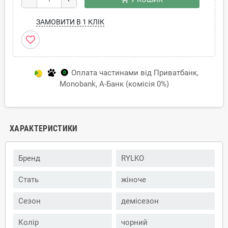
ЗАМОВИТИ В 1 КЛІК
favorite_border
Оплата частинами від Приватбанк,
Monobank, А-Банк (комісія 0%)
ХАРАКТЕРИСТИКИ
Бренд
RYLKO
Стать
жіноче
Сезон
демісезон
Колір
чорний