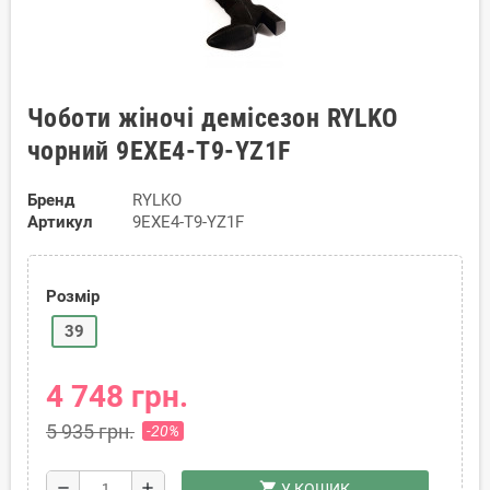
Чоботи жіночі демісезон RYLKO
чорний 9EXE4-T9-YZ1F
Бренд
RYLKO
Артикул
9EXE4-T9-YZ1F
Розмір
39
4 748 грн.
5 935 грн.
-20%
shopping_cart
remove
add
У КОШИК