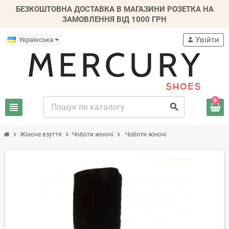
БЕЗКОШТОВНА ДОСТАВКА В МАГАЗИНИ РОЗЕТКА НА
ЗАМОВЛЕННЯ ВІД 1000 ГРН
Увійти
Українська
person
0
view_headline
search
chevron_right
chevron_right
chevron_right
Жіноче взуття
Чоботи жіночі
Чоботи жіночі
-20%